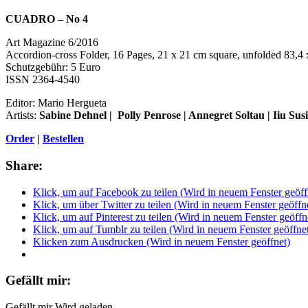
CUADRO – No 4
Art Magazine 6/2016
Accordion-cross Folder, 16 Pages, 21 x 21 cm square, unfolded 83,4
Schutzgebühr: 5 Euro
ISSN 2364-4540
Editor: Mario Hergueta
Artists:
Sabine Dehnel | Polly Penrose | Annegret Soltau | Iiu Sus
Order
|
Bestellen
Share:
Klick, um auf Facebook zu teilen (Wird in neuem Fenster geöff
Klick, um über Twitter zu teilen (Wird in neuem Fenster geöffn
Klick, um auf Pinterest zu teilen (Wird in neuem Fenster geöffn
Klick, um auf Tumblr zu teilen (Wird in neuem Fenster geöffne
Klicken zum Ausdrucken (Wird in neuem Fenster geöffnet)
Gefällt mir:
Gefällt mir
Wird geladen...