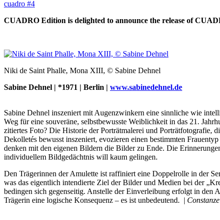
cuadro #4
CUADRO Edition is delighted to announce the release of CUAD
Niki de Saint Phalle, Mona XIII, © Sabine Dehnel
Sabine Dehnel | *1971 | Berlin |
www.sabinedehnel.de
Sabine Dehnel inszeniert mit Augenzwinkern eine sinnliche wie intel
Weg für eine souveräne, selbstbewusste Weiblichkeit in das 21. Jahrhu
zitiertes Foto? Die Historie der Porträtmalerei und Porträtfotografie,
Dekolletés bewusst inszeniert, evozieren einen bestimmten Frauentyp b
denken mit den eigenen Bildern die Bilder zu Ende. Die Erinnerungen
individuellem Bildgedächtnis will kaum gelingen.
Den Trägerinnen der Amulette ist raffiniert eine Doppelrolle in der 
was das eigentlich intendierte Ziel der Bilder und Medien bei der „Kre
bedingen sich gegenseitig. Anstelle der Einverleibung erfolgt in den A
Trägerin eine logische Konsequenz – es ist unbedeutend. |
Constanze