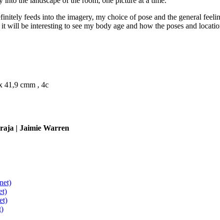
into the landscape of the room, one picture at a time.
efinitely feeds into the imagery, my choice of pose and the general feelin
 it will be interesting to see my body age and how the poses and locatio
 x 41,9 cmm , 4c
iraja | Jaimie Warren
net)
et)
et)
t)