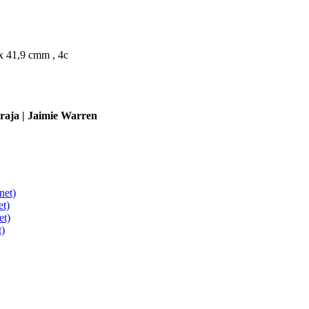
 x 41,9 cmm , 4c
iraja | Jaimie Warren
net)
et)
et)
t)