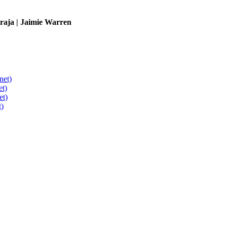
iraja | Jaimie Warren
net)
et)
et)
t)