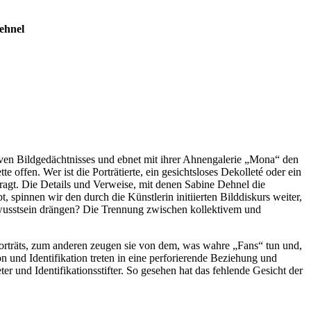
ehnel
iven Bildgedächtnisses und ebnet mit ihrer Ahnengalerie „Mona“ den
offen. Wer ist die Porträtierte, ein gesichtsloses Dekolleté oder ein
erfragt. Die Details und Verweise, mit denen Sabine Dehnel die
 spinnen wir den durch die Künstlerin initiierten Bilddiskurs weiter,
Bewusstsein drängen? Die Trennung zwischen kollektivem und
e Porträts, zum anderen zeugen sie von dem, was wahre „Fans“ tun und,
on und Identifikation treten in eine perforierende Beziehung und
er und Identifikationsstifter. So gesehen hat das fehlende Gesicht der