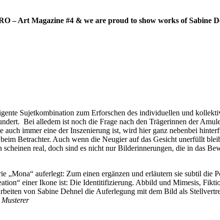
RO – Art Magazine #4 & we are proud to show works of Sabine D
ligente Sujetkombination zum Erforschen des individuellen und kollekt
ndert. Bei alledem ist noch die Frage nach den Trägerinnen der Amulette 
 die auch immer eine der Inszenierung ist, wird hier ganz nebenbei hint
eim Betrachter. Auch wenn die Neugier auf das Gesicht unerfüllt bleibt,
 scheinen real, doch sind es nicht nur Bilderinnerungen, die in das 
Serie „Mona“ auferlegt: Zum einen ergänzen und erläutern sie subtil di
ation“ einer Ikone ist: Die Identitifizierung. Abbild und Mimesis, Fikti
rbeiten von Sabine Dehnel die Auferlegung mit dem Bild als Stellvertret
 Musterer